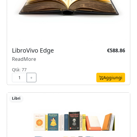
LibroVivo Edge
€588.86
ReadMore
Qtà: 77
Aggiungi
Libri