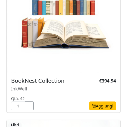
BookNest Collection
€394.94
InkWell
Qtà: 42
Aggiungi
Libri