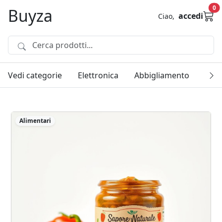
ar
0
Buyza
accedi
Ciao,
Vedi categorie
Elettronica
Abbigliamento
Casa
Alimentari