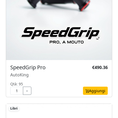
SpeedGrip Pro
€490.36
AutoKing
Qtà: 95
Aggiungi
Libri