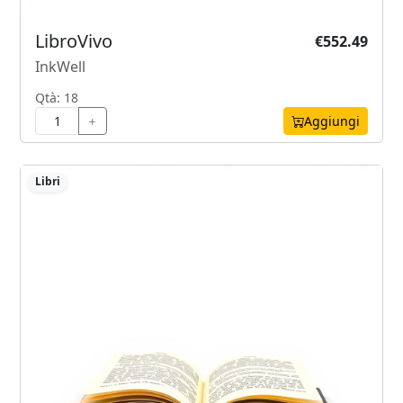
LibroVivo
€552.49
InkWell
Qtà: 18
Aggiungi
Libri