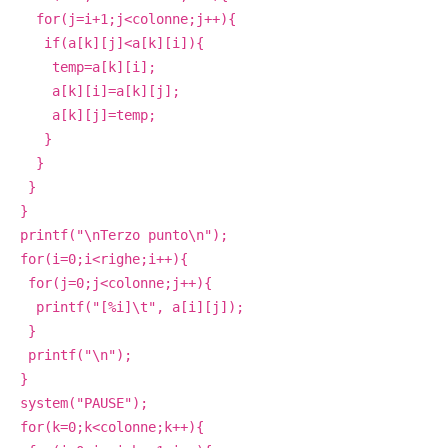
for(j=i+1;j<colonne;j++){
if(a[k][j]<a[k][i]){
temp=a[k][i];
a[k][i]=a[k][j];
a[k][j]=temp;
}
}
}
}
printf("\nTerzo punto\n");
for(i=0;i<righe;i++){
for(j=0;j<colonne;j++){
printf("[%i]\t", a[i][j]);
}
printf("\n");
}
system("PAUSE");
for(k=0;k<colonne;k++){