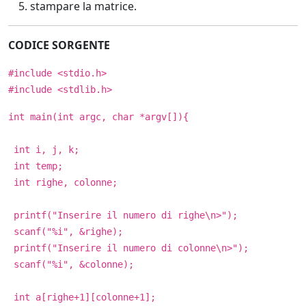
stampare la matrice.
CODICE SORGENTE
#include <stdio.h>
#include <stdlib.h>
int main(int argc, char *argv[]){
int i, j, k;
int temp;
int righe, colonne;
printf("Inserire il numero di righe\n>");
scanf("%i", &righe);
printf("Inserire il numero di colonne\n>");
scanf("%i", &colonne);
int a[righe+1][colonne+1];