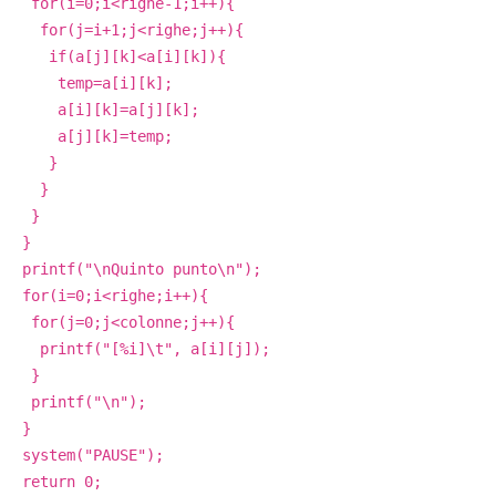
for(i=0;i<righe-1;i++){
for(j=i+1;j<righe;j++){
if(a[j][k]<a[i][k]){
temp=a[i][k];
a[i][k]=a[j][k];
a[j][k]=temp;
}
}
}
}
printf("\nQuinto punto\n");
for(i=0;i<righe;i++){
for(j=0;j<colonne;j++){
printf("[%i]\t", a[i][j]);
}
printf("\n");
}
system("PAUSE");
return 0;