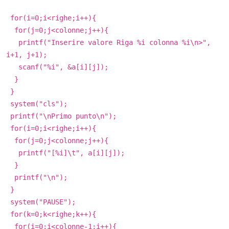
for(i=0;i<righe;i++){
for(j=0;j<colonne;j++){
printf("Inserire valore Riga %i colonna %i\n>",
i+1, j+1);
scanf("%i", &a[i][j]);
}
}
system("cls");
printf("\nPrimo punto\n");
for(i=0;i<righe;i++){
for(j=0;j<colonne;j++){
printf("[%i]\t", a[i][j]);
}
printf("\n");
}
system("PAUSE");
for(k=0;k<righe;k++){
for(i=0;i<colonne-1;i++){