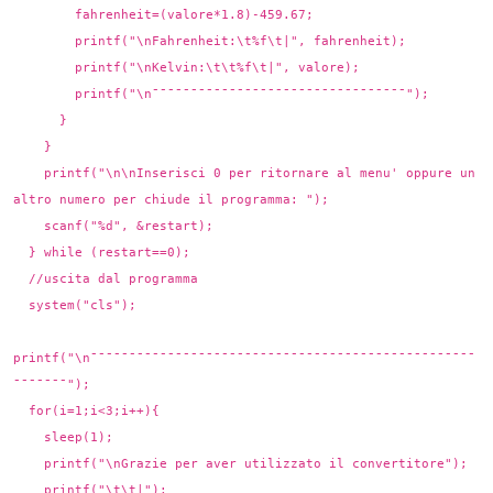
fahrenheit=(valore*1.8)-459.67;
printf("\nFahrenheit:\t%f\t|", fahrenheit);
printf("\nKelvin:\t\t%f\t|", valore);
printf("\n¯¯¯¯¯¯¯¯¯¯¯¯¯¯¯¯¯¯¯¯¯¯¯¯¯¯¯¯¯¯¯¯¯");
}
}
printf("\n\nInserisci 0 per ritornare al menu' oppure un
altro numero per chiude il programma: ");
scanf("%d", &restart);
} while (restart==0);
//uscita dal programma
system("cls");
printf("\n¯¯¯¯¯¯¯¯¯¯¯¯¯¯¯¯¯¯¯¯¯¯¯¯¯¯¯¯¯¯¯¯¯¯¯¯¯¯¯¯¯¯¯¯¯¯¯¯¯¯
¯¯¯¯¯¯¯");
for(i=1;i<3;i++){
sleep(1);
printf("\nGrazie per aver utilizzato il convertitore");
printf("\t\t|");