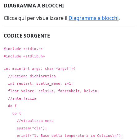
DIAGRAMMA A BLOCCHI
Clicca qui per visualizzare il
Diagramma a blocchi
.
CODICE SORGENTE
#include <stdio.h>
#include <stdlib.h>
int main(int argc, char *argv[]){
//Sezione dichiaratica
int restart, scelta_menu, i=1;
float valore, celsius, fahrenheit, kelvin;
//interfaccia
do {
do {
//visualizza menu
system("cls");
printf("1. Base della temperatura in Celsius\n");