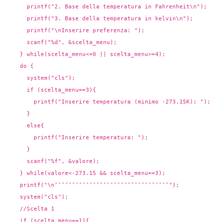
printf("2. Base della temperatura in Fahrenheit\n");
printf("3. Base della temperatura in kelvin\n");
printf("\nInserire preferenza: ");
scanf("%d", &scelta_menu);
} while(scelta_menu<=0 || scelta_menu>=4);
do {
system("cls");
if (scelta_menu==3){
printf("Inserire temperatura (minimo -273.15K): ");
}
else{
printf("Inserire temperatura: ");
}
scanf("%f", &valore);
} while(valore<-273.15 && scelta_menu==3);
printf("\n¯¯¯¯¯¯¯¯¯¯¯¯¯¯¯¯¯¯¯¯¯¯¯¯¯¯¯¯¯¯¯¯¯");
system("cls");
//Scelta 1
if (scelta_menu==1){