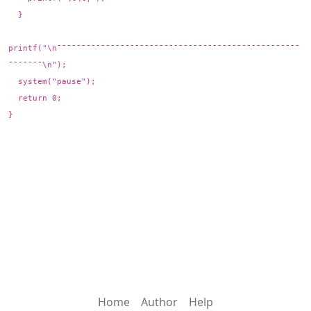
}
printf("\n¯¯¯¯¯¯¯¯¯¯¯¯¯¯¯¯¯¯¯¯¯¯¯¯¯¯¯¯¯¯¯¯¯¯¯¯¯¯¯¯¯¯¯¯¯¯¯¯¯¯
¯¯¯¯¯¯¯\n");
system("pause");
return 0;
}
Home
Author
Help