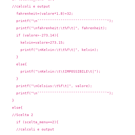
//calcoli e output
fahrenheit=(valore*1.8)+32;
printf("\n¯¯¯¯¯¯¯¯¯¯¯¯¯¯¯¯¯¯¯¯¯¯¯¯¯¯¯¯¯¯¯¯¯");
printf("\nfahrenheit:\t%f\t|", fahrenheit);
if (valore>-273.14){
kelvin=valore+273.15;
printf("\nKelvin:\t\t%f\t|", kelvin);
}
else{
printf("\nKelvin:\t\tIMPOSSIBILE\t|");
}
printf("\nCelsius:\t%f\t|", valore);
printf("\n¯¯¯¯¯¯¯¯¯¯¯¯¯¯¯¯¯¯¯¯¯¯¯¯¯¯¯¯¯¯¯¯¯");
}
else{
//Scelta 2
if (scelta_menu==2){
//calcoli e output