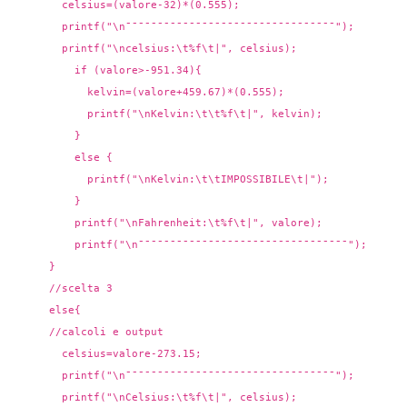
celsius=(valore-32)*(0.555);
printf("\n¯¯¯¯¯¯¯¯¯¯¯¯¯¯¯¯¯¯¯¯¯¯¯¯¯¯¯¯¯¯¯¯¯");
printf("\ncelsius:\t%f\t|", celsius);
if (valore>-951.34){
kelvin=(valore+459.67)*(0.555);
printf("\nKelvin:\t\t%f\t|", kelvin);
}
else {
printf("\nKelvin:\t\tIMPOSSIBILE\t|");
}
printf("\nFahrenheit:\t%f\t|", valore);
printf("\n¯¯¯¯¯¯¯¯¯¯¯¯¯¯¯¯¯¯¯¯¯¯¯¯¯¯¯¯¯¯¯¯¯");
}
//scelta 3
else{
//calcoli e output
celsius=valore-273.15;
printf("\n¯¯¯¯¯¯¯¯¯¯¯¯¯¯¯¯¯¯¯¯¯¯¯¯¯¯¯¯¯¯¯¯¯");
printf("\nCelsius:\t%f\t|", celsius);