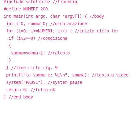
#include <stdlib.h> //libreria
#define NUMERI 200
int main(int argc, char *argv[]) { //body
int i=0, somma=0; //dichiarazione
for (i=0; i<=NUMERI; i++) { //inizio ciclo for
if (i%2==0) //condizione
{
somma=somma+i; //calcolo
}
} //fine ciclo rig. 9
printf("la somma e: %i\n", somma); //testo a video
system("PAUSE"); //system pause
return 0; //tutto ok
} //end body