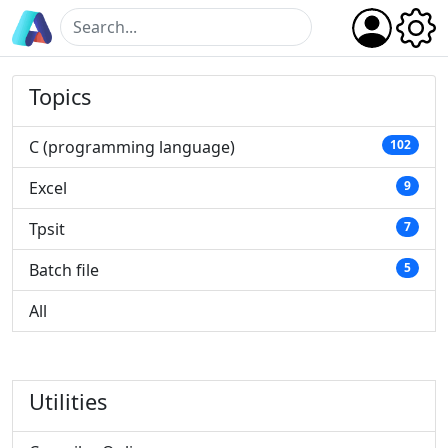
Topics
C (programming language)
102
Excel
9
Tpsit
7
Batch file
5
All
Utilities