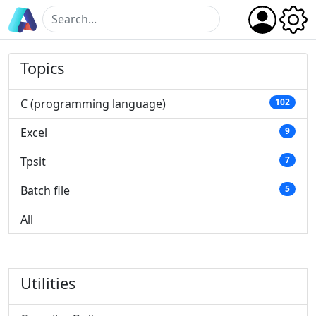
Topics
C (programming language)
102
Excel
9
Tpsit
7
Batch file
5
All
Utilities